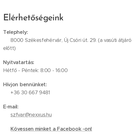
Elérhetőségeink
Telephely:
📍 8000 Székesfehérvár, Új Csóri út. 29. (a vasúti átjáró
előtt)
Nyitvatartás:
Hétfő - Péntek: 8:00 - 16:00
Hívjon bennünket:
📞 +36 30 667 9481
E-mail:
✉️
szfvar@nexxus.hu
🔗
Kövessen minket a Facebook -on!