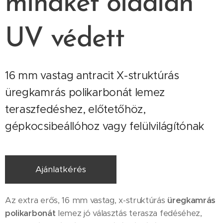
m
indkét oldalán
UV védett
16 mm vastag antracit X-struktúrás
üregkamrás polikarbonát lemez
teraszfedéshez, előtetőhöz,
gépkocsibeállóhoz vagy felülvilágítónak
Ajánlatkérés
Az extra erős, 16 mm vastag, x-struktúrás
üregkamrás
polikarbonát
lemez jó választás terasza fedéséhez,