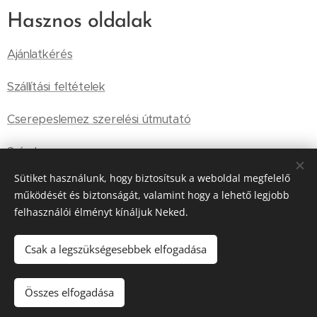
Hasznos oldalak
Ajánlatkérés
Szállítási feltételek
Cserepeslemez szerelési útmutató
Színek
Sütiket használunk, hogy biztosítsuk a weboldal megfelelő
Általános Szállítási Feltételek
működését és biztonságát, valamint hogy a lehető legjobb
felhasználói élményt kínáljuk Neked.
Tárolási információk
Adatkezelési szabályzat
Csak a legszükségesebbek elfogadása
Összes elfogadása
Copyright - Nexxus kft 2025
Sütik