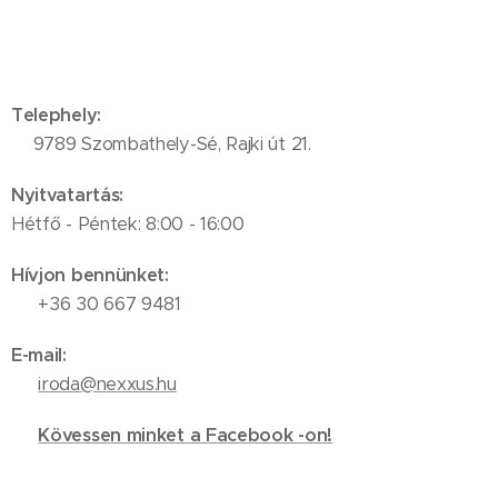
Telephely:
📍9789 Szombathely-Sé, Rajki út 21.
Nyitvatartás:
Hétfő - Péntek: 8:00 - 16:00
Hívjon bennünket:
📞 +36 30 667 9481
E-mail:
✉️
iroda@nexxus.hu
🔗
Kövessen minket a Facebook -on!