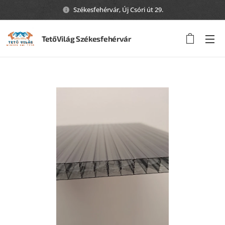
Székesfehérvár, Új Csóri út 29.
TetőVilág Székesfehérvár