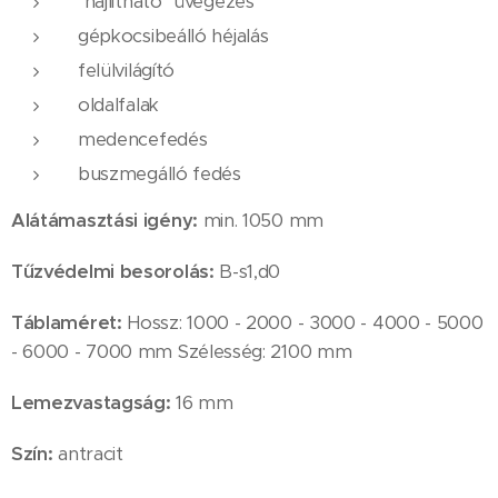
"hajlítható" üvegezés
gépkocsibeálló héjalás
felülvilágító
oldalfalak
medencefedés
buszmegálló fedés
Alátámasztási igény:
min. 1050 mm
Tűzvédelmi besorolás:
B-s1,d0
Táblaméret:
Hossz: 1000 - 2000 - 3000 - 4000 - 5000
- 6000 - 7000 mm Szélesség: 2100 mm
Lemezvastagság:
16 mm
Szín:
antracit