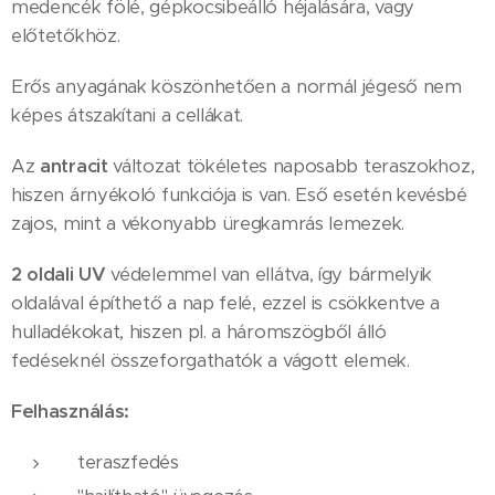
medencék fölé, gépkocsibeálló héjalására, vagy
előtetőkhöz.
Erős anyagának köszönhetően a normál jégeső nem
képes átszakítani a cellákat.
Az
antracit
változat tökéletes naposabb teraszokhoz,
hiszen árnyékoló funkciója is van. Eső esetén kevésbé
zajos, mint a vékonyabb üregkamrás lemezek.
2 oldali UV
védelemmel van ellátva, így bármelyik
oldalával építhető a nap felé, ezzel is csökkentve a
hulladékokat, hiszen pl. a háromszögből álló
fedéseknél összeforgathatók a vágott elemek.
Felhasználás:
teraszfedés