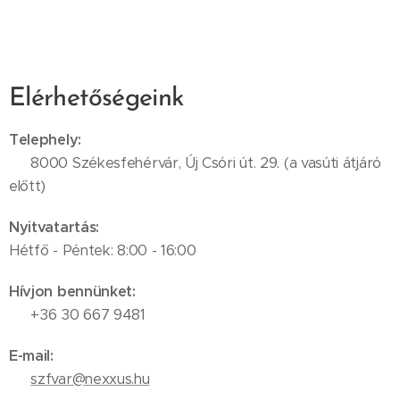
Elérhetőségeink
Telephely:
📍 8000 Székesfehérvár, Új Csóri út. 29. (a vasúti átjáró
előtt)
Nyitvatartás:
Hétfő - Péntek: 8:00 - 16:00
Hívjon bennünket:
📞 +36 30 667 9481
E-mail:
✉️
szfvar@nexxus.hu