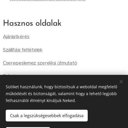
Hasznos oldalak
Ajánlatkérés
Szállítási feltételek
Cserepeslemez szerelési útmutató
Színek
Sütiket használunk, hogy biztosítsuk a weboldal megfelelő
Általános Szállítási Feltételek
működését és biztonságát, valamint hogy a lehető legjobb
felhasználói élményt kínáljuk Neked.
Tárolási információk
Adatkezelési szabályzat
Csak a legszükségesebbek elfogadása