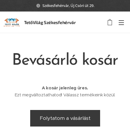
Székesfehérvár, Új Csóri út 29.
TetőVilág Székesfehérvár
Bevásárló kosár
A kosár jelenleg üres.
Ezt megváltoztathatod! Válassz termékeink közül.
Folytatom a vásárlást