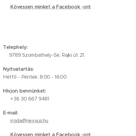
🔗
Kövessen minket a Facebook -on!
Telephely:
📍9789 Szombathely-Sé, Rajki út 21.
Nyitvatartás:
Hétfő - Péntek: 8:00 - 16:00
Hívjon bennünket:
📞 +36 30 667 9481
E-mail:
✉️
iroda@nexxus.hu
🔗
Kövessen minket a Facebook -on!