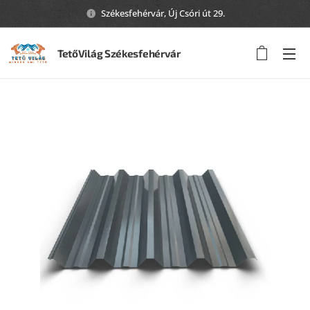
Székesfehérvár, Új Csóri út 29.
TetőVilág Székesfehérvár