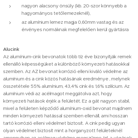
nagyon alacsony önsúly (kb. 20-szor könnyebb a
hagyományos tetőlemezeknél),
az alumínium lemez magja 0,60mm vastag és az
érvényes normáknak megfelelően kerül gyártásra
Alucink
Az alumínium-cink bevonatok több tíz éve bizonyítják remek
ellenálló képességüket a különböző környezeti hatásokkal
szemben. Az AZ bevonat korrózió elleni kiváló védelme az
alumínium és a cink közös hatásának eredménye , melynek
összetétele 55% alumínium, 43,4% cink és 1,6% szilícium. Az
alumínium védi az acélmagot meggátolva azt, hogy
környezeti hatások érjék a felületét. Ez a gát nagyon stabil,
mivel a felületen képződő alumínium-oxid bevonat majdnem
minden környezeti hatással szemben ellenáll, ami hosszan
tartó korrózió elleni védelmet biztosít. A cink pedig ugyan
olyan védelmet biztosít mint a horganyzott felületeknél
amennyiben az acélmag védelme megszűnne (pl. a vágások