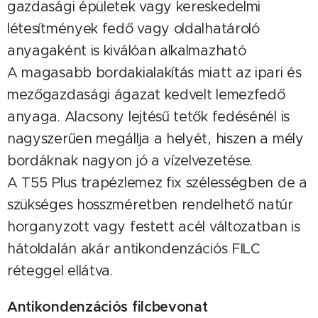
gazdasági épületek vagy kereskedelmi
létesítmények fedő vagy oldalhatároló
anyagaként is kiválóan alkalmazható
A magasabb bordakialakítás miatt az ipari és
mezőgazdasági ágazat kedvelt lemezfedő
anyaga. Alacsony lejtésű tetők fedésénél is
nagyszerűen megállja a helyét, hiszen a mély
bordáknak nagyon jó a vízelvezetése.
A T55 Plus trapézlemez fix szélességben de a
szükséges hosszméretben rendelhető natúr
horganyzott vagy festett acél változatban is
hátoldalán akár antikondenzációs FILC
réteggel ellátva.
Antikondenzációs filcbevonat