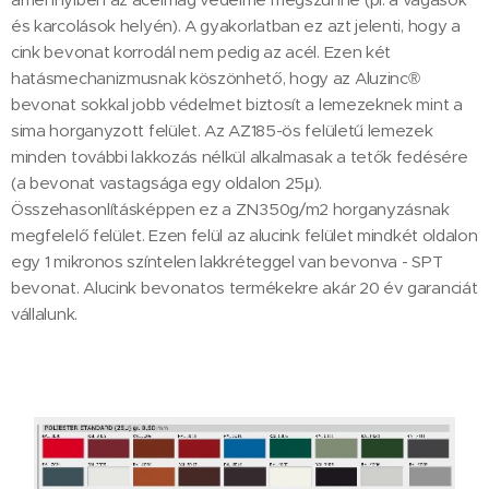
és karcolások helyén). A gyakorlatban ez azt jelenti, hogy a
cink bevonat korrodál nem pedig az acél. Ezen két
hatásmechanizmusnak köszönhető, hogy az Aluzinc®
bevonat sokkal jobb védelmet biztosít a lemezeknek mint a
sima horganyzott felület. Az AZ185-ös felületű lemezek
minden további lakkozás nélkül alkalmasak a tetők fedésére
(a bevonat vastagsága egy oldalon 25μ).
Összehasonlításképpen ez a ZN350g/m2 horganyzásnak
megfelelő felület. Ezen felül az alucink felület mindkét oldalon
egy 1 mikronos színtelen lakkréteggel van bevonva - SPT
bevonat. Alucink bevonatos termékekre akár 20 év garanciát
vállalunk.