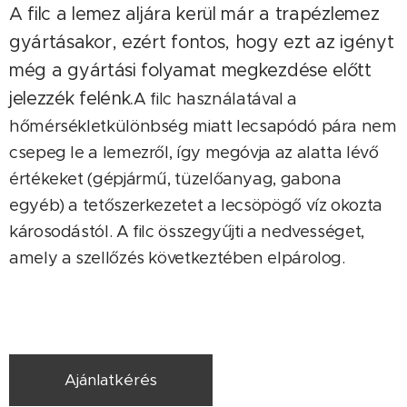
A filc a lemez aljára kerül már a trapézlemez
gyártásakor, ezért fontos, hogy ezt az igényt
még a gyártási folyamat megkezdése előtt
jelezzék felénk.
A filc használatával a
hőmérsékletkülönbség miatt lecsapódó pára nem
csepeg le a lemezről, így megóvja az alatta lévő
értékeket (gépjármű, tüzelőanyag, gabona
egyéb) a tetőszerkezetet a lecsöpögő víz okozta
károsodástól. A filc összegyűjti a nedvességet,
amely a szellőzés következtében elpárolog.
Ajánlatkérés