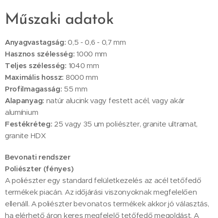
Műszaki adatok
Anyagvastagság:
0,5 - 0,6 - 0,7 mm
Hasznos szélesség:
1000 mm
Teljes szélesség:
1040 mm
Maximális hossz:
8000 mm
Profilmagasság:
55 mm
Alapanyag:
natúr alucink vagy festett acél, vagy akár
alumínium
Festékréteg:
25 vagy 35 um poliészter, granite ultramat,
granite HDX
Bevonati rendszer
Poliészter (fényes)
A poliészter egy standard felületkezelés az acél tetőfedő
termékek piacán. Az időjárási viszonyoknak megfelelően
ellenáll. A poliészter bevonatos termékek akkor jó választás,
ha elérhető áron keres megfelelő tetőfedő megoldást. A