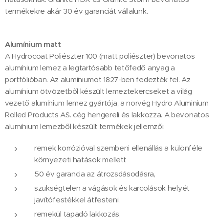
termékekre akár 30 év garanciát vállalunk.
Alumínium matt
A Hydrocoat Poliészter 100 (matt poliészter) bevonatos
alumínium lemez a legtartósabb tetőfedő anyag a
portfólióban. Az alumíniumot 1827-ben fedezték fel. Az
alumínium ötvözetből készült lemeztekercseket a világ
vezető alumínium lemez gyártója, a norvég Hydro Aluminium
Rolled Products AS. cég hengereli és lakkozza. A bevonatos
alumínium lemezből készült termékek jellemzői:
remek korrózióval szembeni ellenállás a különféle
környezeti hatások mellett
50 év garancia az átrozsdásodásra,
szükségtelen a vágások és karcolások helyét
javítófestékkel átfesteni,
remekül tapadó lakkozás,