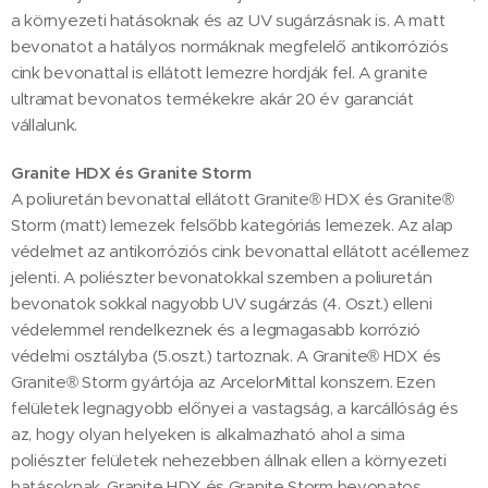
a környezeti hatásoknak és az UV sugárzásnak is. A matt
bevonatot a hatályos normáknak megfelelő antikorróziós
cink bevonattal is ellátott lemezre hordják fel. A granite
ultramat bevonatos termékekre akár 20 év garanciát
vállalunk.
Granite HDX és Granite Storm
A poliuretán bevonattal ellátott Granite® HDX és Granite®
Storm (matt) lemezek felsőbb kategóriás lemezek. Az alap
védelmet az antikorróziós cink bevonattal ellátott acéllemez
jelenti. A poliészter bevonatokkal szemben a poliuretán
bevonatok sokkal nagyobb UV sugárzás (4. Oszt.) elleni
védelemmel rendelkeznek és a legmagasabb korrózió
védelmi osztályba (5.oszt.) tartoznak. A Granite® HDX és
Granite® Storm gyártója az ArcelorMittal konszern. Ezen
felületek legnagyobb előnyei a vastagság, a karcállóság és
az, hogy olyan helyeken is alkalmazható ahol a sima
poliészter felületek nehezebben állnak ellen a környezeti
hatásoknak. Granite HDX és Granite Storm bevonatos