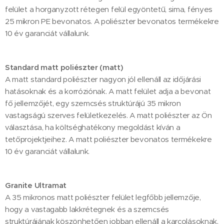
felület a horganyzott rétegen felül egyöntetű, sima, fényes
25 mikron PE bevonatos. A poliészter bevonatos termékekre
10 év garanciát vállalunk.
Standard matt poliészter (matt)
A matt standard poliészter nagyon jól ellenáll az időjárási
hatásoknak és a korróziónak. A matt felület adja a bevonat
fő jellemzőjét, egy szemcsés struktúrájú 35 mikron
vastagságú szerves felületkezelés. A matt poliészter az Ön
választása, ha költséghatékony megoldást kíván a
tetőprojektjeihez. A matt poliészter bevonatos termékekre
10 év garanciát vállalunk.
Granite Ultramat
A 35 mikronos matt poliészter felület legfőbb jellemzője,
hogy a vastagabb lakkrétegnek és a szemcsés
struktúrájának köszönhetően jobban ellenáll a karcolásoknak,