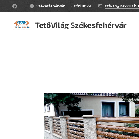
Székesfehérvár, Új Csóri út 29.
szfvar@nexxus.hu
TetőVilág Székesfehérvár