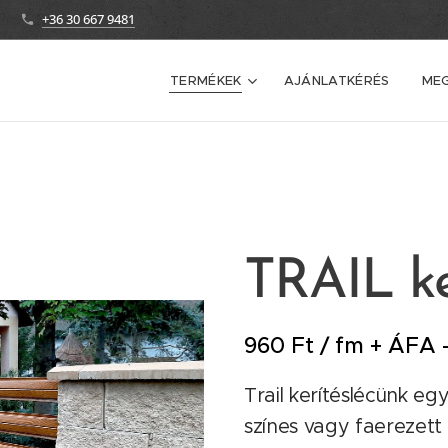
+36 30 667 9481
TERMÉKEK
AJÁNLATKÉRÉS
ME
TRAIL ke
960 Ft / fm + ÁFA -
Trail kerítéslécünk e
színes vagy faerezett