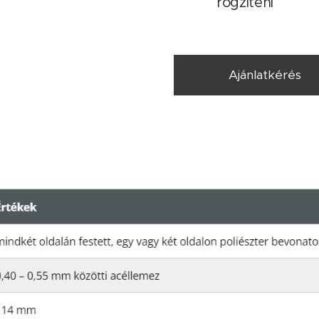
rögzíteni
Ajánlatkérés