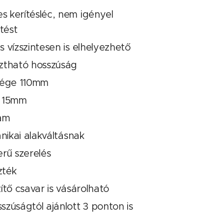
 kerítésléc, nem igényel
tést
 vízszintesen is elhelyezhető
ztható hosszúság
sége 110mm
g 15mm
tam
anikai alakváltásnak
rű szerelés
zték
ítő csavar is vásárolható
zúságtól ajánlott 3 ponton is