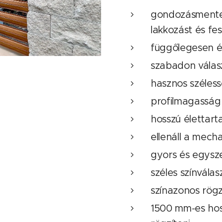
gondozásmentes
lakkozást és fes
függőlegesen és
szabadon válas
hasznos széles
profilmagassá
hosszú élettar
ellenáll a mech
gyors és egysze
széles színválas
színazonos rögz
1500 mm-es hoss