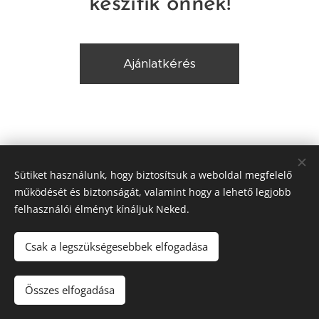
készítik önnek!
Ajánlatkérés
Elérhetőségeink
Sütiket használunk, hogy biztosítsuk a weboldal megfelelő
működését és biztonságát, valamint hogy a lehető legjobb
Telephely:
felhasználói élményt kínáljuk Neked.
📍 8000 Székesfehérvár, Új Csóri út. 29. (a vasúti átjáró
előtt)
Csak a legszükségesebbek elfogadása
Nyitvatartás:
Összes elfogadása
Hétfő - Péntek: 8:00 - 16:00