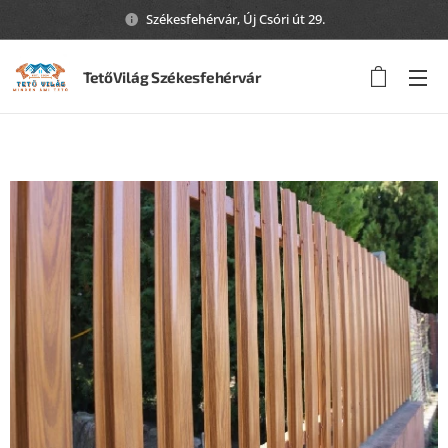
Székesfehérvár, Új Csóri út 29.
TetőVilág Székesfehérvár