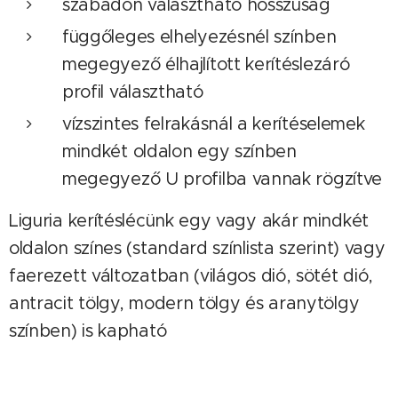
szabadon választható hosszúság
függőleges elhelyezésnél színben
megegyező élhajlított kerítéslezáró
profil választható
vízszintes felrakásnál a kerítéselemek
mindkét oldalon egy színben
megegyező U profilba vannak rögzítve
Liguria kerítéslécünk egy vagy akár mindkét
oldalon színes (standard színlista szerint) vagy
faerezett változatban (világos dió, sötét dió,
antracit tölgy, modern tölgy és aranytölgy
színben) is kapható