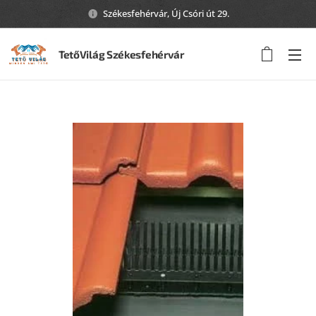
Székesfehérvár, Új Csóri út 29.
TetőVilág Székesfehérvár