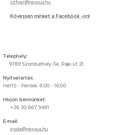
✉️
szfvar@nexxus.hu
🔗
Kövessen minket a Facebook -on!
Telephely:
📍9789 Szombathely-Sé, Rajki út 21.
Nyitvatartás:
Hétfő - Péntek: 8:00 - 16:00
Hívjon bennünket:
📞 +36 30 667 9481
E-mail:
✉️
iroda@nexxus.hu