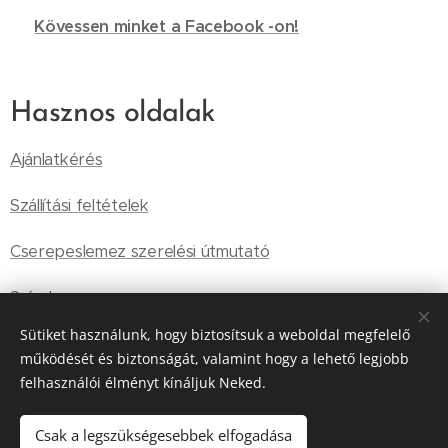
🔗
Kövessen minket a Facebook -on!
Hasznos oldalak
Ajánlatkérés
Szállítási feltételek
Cserepeslemez szerelési útmutató
Színek
Sütiket használunk, hogy biztosítsuk a weboldal megfelelő
Általános Szállítási Feltételek
működését és biztonságát, valamint hogy a lehető legjobb
felhasználói élményt kínáljuk Neked.
Tárolási információk
Adatkezelési szabályzat
Csak a legszükségesebbek elfogadása