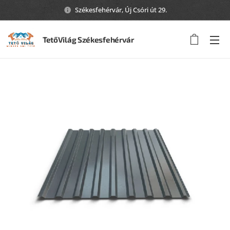
Székesfehérvár, Új Csóri út 29.
TetőVilág Székesfehérvár