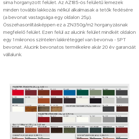
sima horganyzott felület. Az AZ185-ös felületű lemezek
minden további lakkozás nélkül alkalmasak a tetők fedésére
(a bevonat vastagsága egy oldalon 25μ).
Összehasonlításképpen ez a ZN350g/m2 horganyzásnak
megfelelő felület. Ezen felül az alucink felület mindkét oldalon
egy 1 mikronos színtelen lakkréteggel van bevonva - SPT
bevonat. Alucink bevonatos termékekre akár 20 év garanciát
vállalunk.