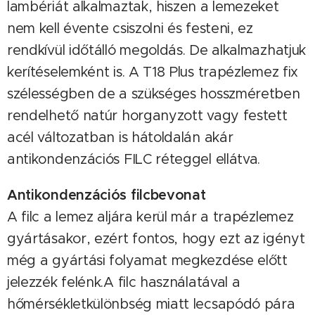
lambériát alkalmaztak, hiszen a lemezeket
nem kell évente csiszolni és festeni, ez
rendkívül időtálló megoldás. De alkalmazhatjuk
kerítéselemként is. A T18 Plus trapézlemez fix
szélességben de a szükséges hosszméretben
rendelhető natúr horganyzott vagy festett
acél változatban is hátoldalán akár
antikondenzációs FILC réteggel ellátva.
Antikondenzációs filcbevonat
A filc a lemez aljára kerül már a trapézlemez
gyártásakor, ezért fontos, hogy ezt az igényt
még a gyártási folyamat megkezdése előtt
jelezzék felénk.A filc használatával a
hőmérsékletkülönbség miatt lecsapódó pára