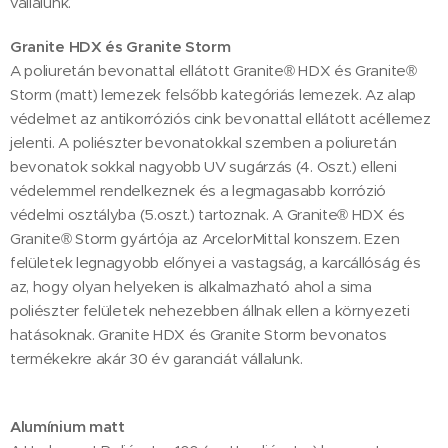
vállalunk.
Granite HDX és Granite Storm
A poliuretán bevonattal ellátott Granite® HDX és Granite®
Storm (matt) lemezek felsőbb kategóriás lemezek. Az alap
védelmet az antikorróziós cink bevonattal ellátott acéllemez
jelenti. A poliészter bevonatokkal szemben a poliuretán
bevonatok sokkal nagyobb UV sugárzás (4. Oszt.) elleni
védelemmel rendelkeznek és a legmagasabb korrózió
védelmi osztályba (5.oszt.) tartoznak. A Granite® HDX és
Granite® Storm gyártója az ArcelorMittal konszern. Ezen
felületek legnagyobb előnyei a vastagság, a karcállóság és
az, hogy olyan helyeken is alkalmazható ahol a sima
poliészter felületek nehezebben állnak ellen a környezeti
hatásoknak. Granite HDX és Granite Storm bevonatos
termékekre akár 30 év garanciát vállalunk.
Alumínium matt