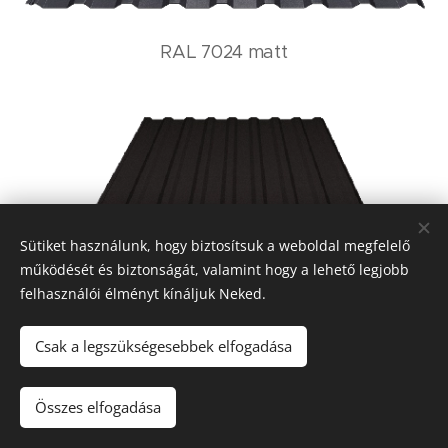
RAL 7024 matt
Sütiket használunk, hogy biztosítsuk a weboldal megfelelő
működését és biztonságát, valamint hogy a lehető legjobb
felhasználói élményt kínáljuk Neked.
Csak a legszükségesebbek elfogadása
RAL 8019 matt
Összes elfogadása
Famintázatok