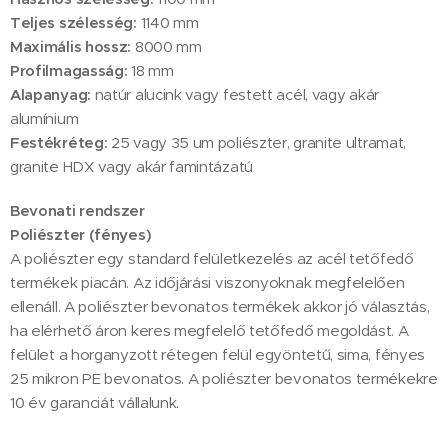
Teljes szélesség:
1140 mm
Maximális hossz:
8000 mm
Profilmagasság:
18 mm
Alapanyag:
natúr alucink vagy festett acél, vagy akár
alumínium
Festékréteg:
25 vagy 35 um poliészter, granite ultramat,
granite HDX vagy akár famintázatú
Bevonati rendszer
Poliészter (fényes)
A poliészter egy standard felületkezelés az acél tetőfedő
termékek piacán. Az időjárási viszonyoknak megfelelően
ellenáll. A poliészter bevonatos termékek akkor jó választás,
ha elérhető áron keres megfelelő tetőfedő megoldást. A
felület a horganyzott rétegen felül egyöntetű, sima, fényes
25 mikron PE bevonatos. A poliészter bevonatos termékekre
10 év garanciát vállalunk.