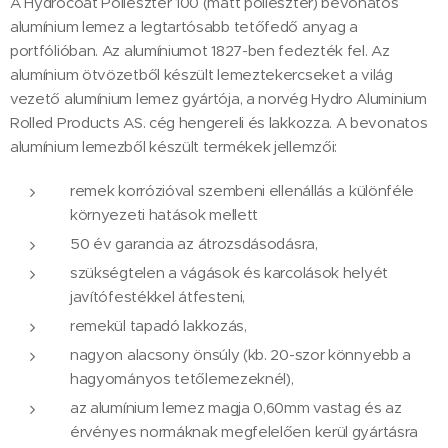
A Hydrocoat Poliészter 100 (matt poliészter) bevonatos
alumínium lemez a legtartósabb tetőfedő anyag a
portfólióban. Az alumíniumot 1827-ben fedezték fel. Az
alumínium ötvözetből készült lemeztekercseket a világ
vezető alumínium lemez gyártója, a norvég Hydro Aluminium
Rolled Products AS. cég hengereli és lakkozza. A bevonatos
alumínium lemezből készült termékek jellemzői:
remek korrózióval szembeni ellenállás a különféle
környezeti hatások mellett
50 év garancia az átrozsdásodásra,
szükségtelen a vágások és karcolások helyét
javítófestékkel átfesteni,
remekül tapadó lakkozás,
nagyon alacsony önsúly (kb. 20-szor könnyebb a
hagyományos tetőlemezeknél),
az alumínium lemez magja 0,60mm vastag és az
érvényes normáknak megfelelően kerül gyártásra