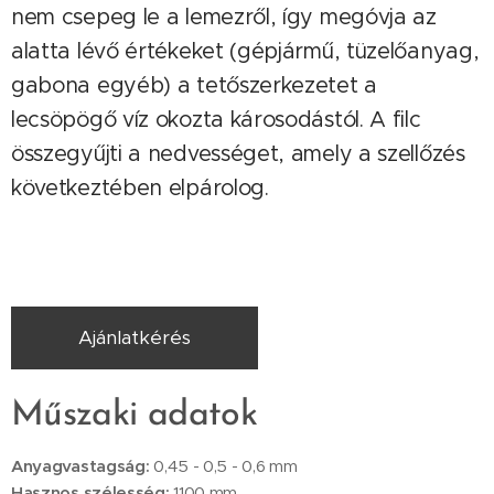
nem csepeg le a lemezről, így megóvja az
alatta lévő értékeket (gépjármű, tüzelőanyag,
gabona egyéb) a tetőszerkezetet a
lecsöpögő víz okozta károsodástól. A filc
összegyűjti a nedvességet, amely a szellőzés
következtében elpárolog.
Ajánlatkérés
Műszaki adatok
Anyagvastagság:
0,45 - 0,5 - 0,6 mm
Hasznos szélesség:
1100 mm