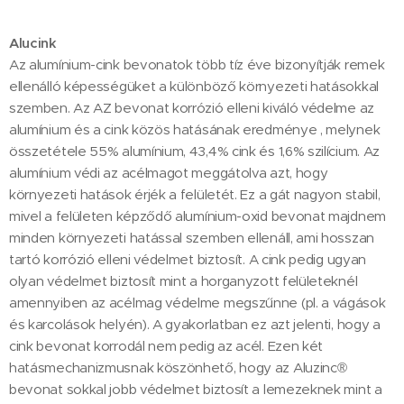
Alucink
Az alumínium-cink bevonatok több tíz éve bizonyítják remek
ellenálló képességüket a különböző környezeti hatásokkal
szemben. Az AZ bevonat korrózió elleni kiváló védelme az
alumínium és a cink közös hatásának eredménye , melynek
összetétele 55% alumínium, 43,4% cink és 1,6% szilícium. Az
alumínium védi az acélmagot meggátolva azt, hogy
környezeti hatások érjék a felületét. Ez a gát nagyon stabil,
mivel a felületen képződő alumínium-oxid bevonat majdnem
minden környezeti hatással szemben ellenáll, ami hosszan
tartó korrózió elleni védelmet biztosít. A cink pedig ugyan
olyan védelmet biztosít mint a horganyzott felületeknél
amennyiben az acélmag védelme megszűnne (pl. a vágások
és karcolások helyén). A gyakorlatban ez azt jelenti, hogy a
cink bevonat korrodál nem pedig az acél. Ezen két
hatásmechanizmusnak köszönhető, hogy az Aluzinc®
bevonat sokkal jobb védelmet biztosít a lemezeknek mint a