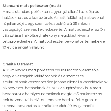
Standard matt poliészter (matt)
A matt standard poliészter nagyon jól ellenáll az időjárási
hatásoknak és a korróziónak. A matt felület adja a bevonat
fő jellemzőjét, egy szemcsés struktúrájú 35 mikron
vastagságú szerves felületkezelés. A matt poliészter az Ön
választása, ha költséghatékony megoldást kíván a
tetőprojektjeihez. A matt poliészter bevonatos termékekre
10 év garanciát vállalunk.
Granite Ultramat
A 35 mikronos matt poliészter felület legfőbb jellemzője,
hogy a vastagabb lakkrétegnek és a szemcsés
struktúrájának köszönhetően jobban ellenáll a karcolásoknak,
a környezeti hatásoknak és az UV sugárzásnak is. A matt
bevonatot a hatályos normáknak megfelelő antikorróziós
cink bevonattal is ellátott lemezre hordják fel. A granite
ultramat bevonatos termékekre akár 20 év garanciát