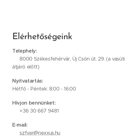
Elérhetőségeink
Telephely:
📍 8000 Székesfehérvár, Új Csóri út. 29. (a vasúti
átjáró előtt)
Nyitvatartás:
Hétfő - Péntek: 8:00 - 16:00
Hívjon bennünket:
📞 +36 30 667 9481
E-mail:
✉️
szfvar@nexxus.hu