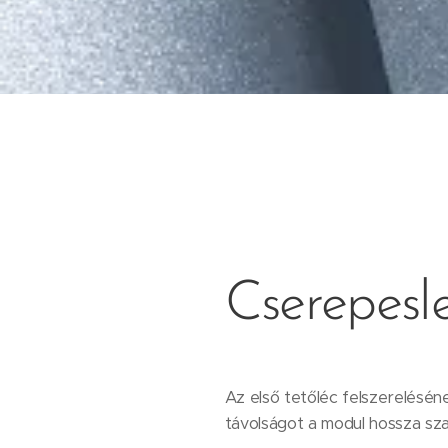
Cserepesl
Az első tetőléc felszereléséne
távolságot a modul hossza sz