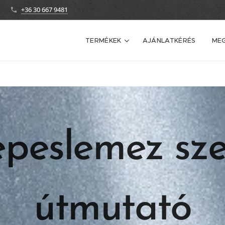
+36 30 667 9481
TERMÉKEK
AJÁNLATKÉRÉS
ME
peslemez sze
útmutató