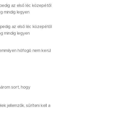
 pedig az első léc közepétől
g mindig legyen
 pedig az első léc közepétől
ág mindig legyen
 semmilyen hófogó nem kerül
 három sort, hogy
 jellemzők, sűríteni kell a