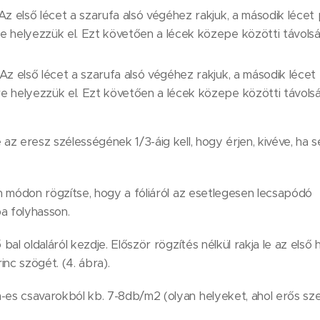
Az első lécet a szarufa alsó végéhez rakjuk, a második lécet
 helyezzük el. Ezt követően a lécek közepe közötti távolsá
Az első lécet a szarufa alsó végéhez rakjuk, a második lécet
 helyezzük el. Ezt követően a lécek közepe közötti távols
az eresz szélességének 1/3-áig kell, hogy érjen, kivéve, ha
n módon rögzítse, hogy a fóliáról az esetlegesen lecsapódó
a folyhasson.
bal oldaláról kezdje. Először rögzítés nélkül rakja le az első
inc szögét. (4. ábra).
s csavarokból kb. 7-8db/m2 (olyan helyeket, ahol erős szelek