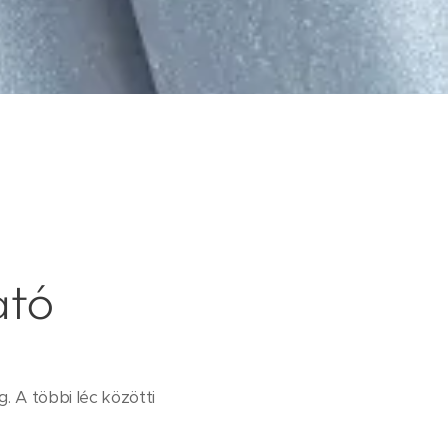
ató
. A többi léc közötti