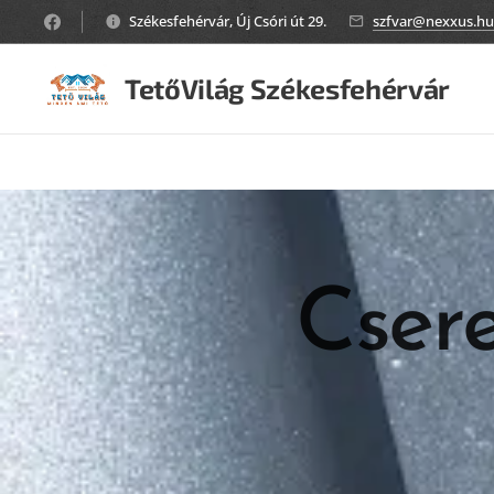
Székesfehérvár, Új Csóri út 29.
szfvar@nexxus.hu
TetőVilág Székesfehérvár
Csere