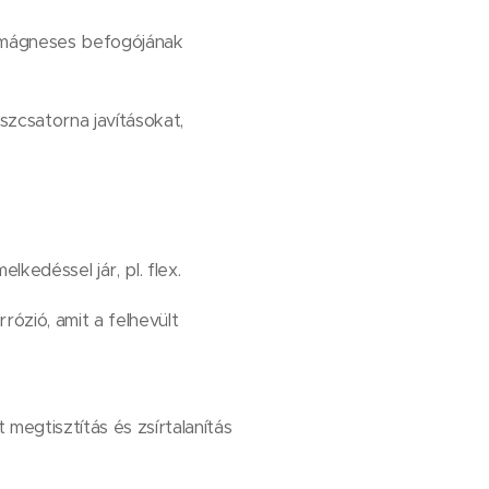
p mágneses befogójának
szcsatorna javításokat,
kedéssel jár, pl. flex.
ózió, amit a felhevült
megtisztítás és zsírtalanítás