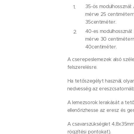
35-ös modulhossznál: 
mérve 25 centiméterre
35centiméter.
40-es modulhossznál: 
mérve 30 centiméterre
40centiméter.
A cserepeslemezek alsó széle 
felszerelésre.
Ha tetőszegélyt használ, olya
nedvesség az ereszcsatornáb
A lemezsorok lerakását a tető 
ellenőrizhesse az eresz és ger
A csavarszükséglet 4,8x35mm-e
rögzítési pontokat).