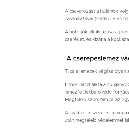
A csavarozást a hullámok völ
használatával. (Hatlap, 8-as fej)
A hófogók alkalmazása a jelent
cseréket, és kizárja a kockáz
A cserepeslemez vá
Tilos a lemezek vágása olyan s
Ennek használata a horganyozá
lemezfelületbe olvadó forgác
Megfelelő szerszám pl. az egy
A szállítás, a szerelés, a meg
után megfelelő védelemmel, lakk