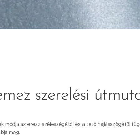
emez szerelési útmut
k módja az eresz szélességétől és a tető hajlásszögétől függ
abja meg.