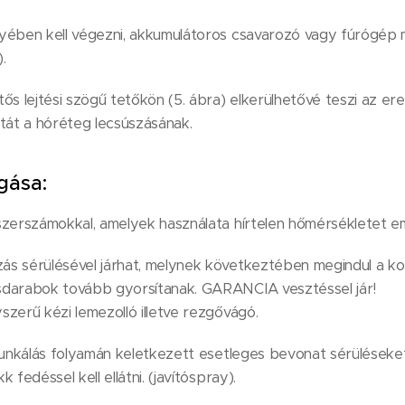
gyében kell végezni, akkumulátoros csavarozó vagy fúrógé
.
ős lejtési szögű tetőkön (5. ábra) elkerülhetővé teszi az ere
atát a hóréteg lecsúszásának.
gása:
zerszámokkal, amelyek használata hírtelen hőmérsékletet emel
s sérülésével járhat, melynek következtében megindul a korr
sdarabok tovább gyorsítanak. GARANCIA vesztéssel jár!
szerű kézi lemezolló illetve rezgővágó.
munkálás folyamán keletkezett esetleges bevonat sérüléseket 
 fedéssel kell ellátni. (javítóspray).