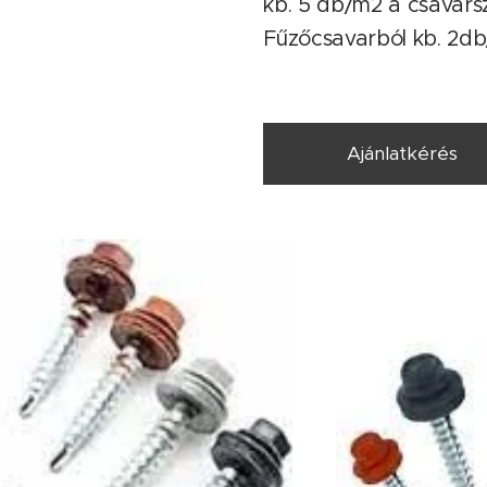
kb. 5 db/m2 a csavars
Fűzőcsavarból kb. 2d
Ajánlatkérés