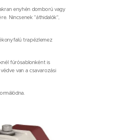
 gyakran enyhén domború vagy
re. Nincsenek "áthidalók",
vékonyfalú trapézlemez
knél fúrósablonként is
e védve van a csavarozási
formálódna.