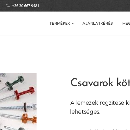
+36 30 667 9481
TERMÉKEK
AJÁNLATKÉRÉS
ME
Csavarok kö
A lemezek rögzítése k
lehetséges.