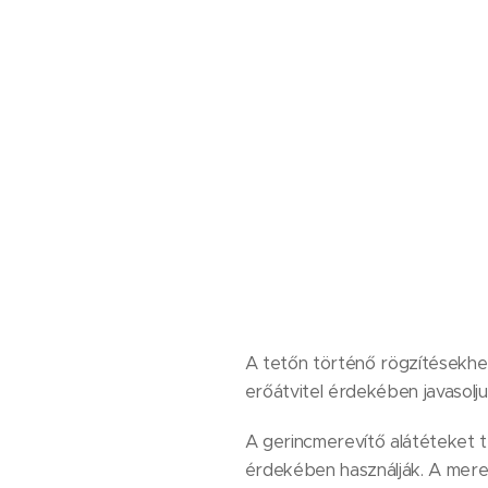
A tetőn történő rögzítésekhez
erőátvitel érdekében javasolju
A gerincmerevítő alátéteket t
érdekében használják. A mereví