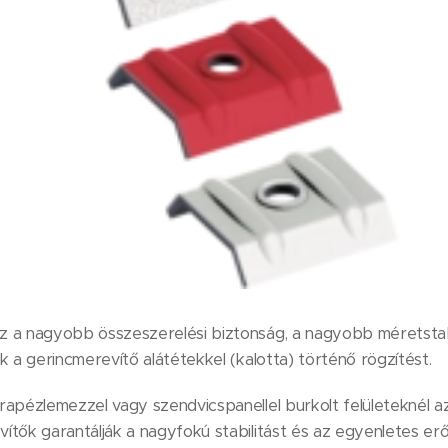
 a nagyobb összeszerelési biztonság, a nagyobb méretstabil
k a gerincmerevítő alátétekkel (kalotta) történő rögzítést.
rapézlemezzel vagy szendvicspanellel burkolt felületeknél 
tők garantálják a nagyfokú stabilitást és az egyenletes erőá