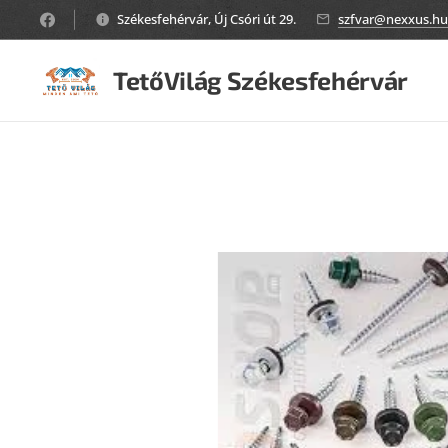
Székesfehérvár, Új Csóri út 29.
szfvar@nexxus.hu
TetőVilág Székesfehérvár