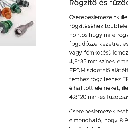
Rögzítő és fűző
Cserepeslemezeink ill
rögzítéséhez többféle 
Fontos hogy mire rögz
fogadószerkezetre, e
vagy fémkötésű lemez
4,8*35 mm színes lem
EPDM szigetelő alátét
fémhez rögzítéshez EP
élhajlított elemeket, 
4,8*20 mm-es fűzőcsava
Cserepeslemezek eset
elmondható, hogy 8-9