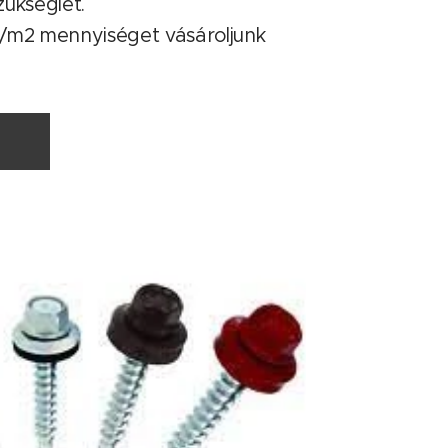
zükséglet.
b/m2 mennyiséget vásároljunk