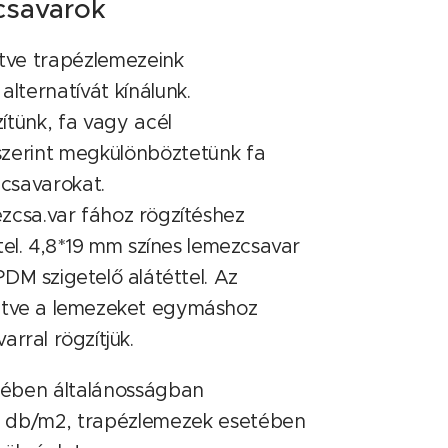
csavarok
etve trapézlemezeink
alternatívát kínálunk.
ítünk, fa vagy acél
szerint megkülönböztetünk fa
csavarokat.
ezcsa
.
var fához rögzítéshez
tel. 4,8*19 mm színes lemezcsavar
DM szigetelő alátéttel. Az
illetve a lemezeket egymáshoz
rral rögzítjük.
ében általánosságban
 db/m2, trapézlemezek esetében