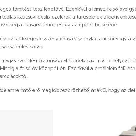
dlagos tömítést tesz lehetővé. Ezenkívül a lemez felső öve
tcellás kaucsuk ideális ezeknek a tűréseknek a kiegyenlítésé
dvesség a csavarszárhoz és így az épület belsejébe.
téshez szükséges összenyomása viszonylag alacsony, így a 
sszeszerelés során.
t magas szerelési biztonsággal rendelkezik, mivel elhelyezésü
Mindig a felső öv közepét éri. Ezenkívül a profilelem felület
arcolásoktól.
pítőelemre ható erő megtöbbszörözhető, anélkül, hogy az de