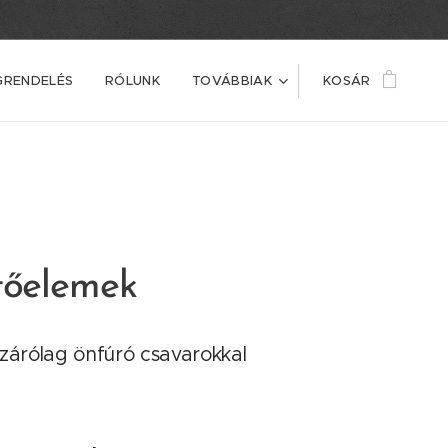
GRENDELÉS
RÓLUNK
TOVÁBBIAK
KOSÁR
tőelemek
izárólag önfúró csavarokkal