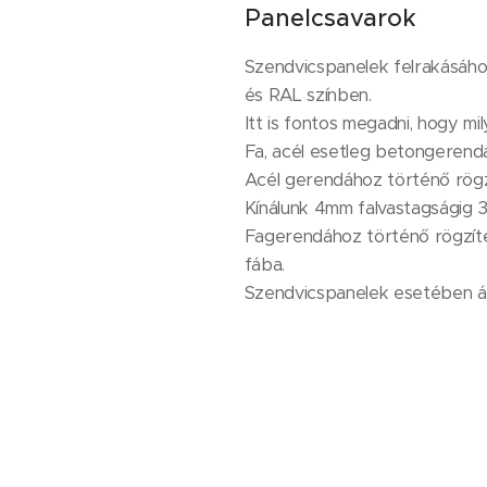
Panelcsavarok
Szendvicspanelek felrakásáho
és RAL színben.
Itt is fontos megadni, hogy mi
Fa, acél esetleg betongerendá
Acél gerendához történő rögz
Kínálunk 4mm falvastagságig 3
Fagerendához történő rögzíté
fába.
Szendvicspanelek esetében á