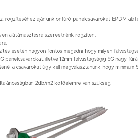
z, rögzítéséhez ajánlunk önfúró panelcsavarokat EPDM alát
lyen alátámasztásra szereetnénk rögzíteni.
ra.
ítés esetén nagyon fontos megadni, hogy milyen falvastags
G panelcsavarokat, illetve 12mm falvastagságig 5G nagy fúrá
snél a csavarokat úgy kell megválasztanunk, hogy minimum 
ltalánosságban 2db/m2 kötőelemre van szükség.