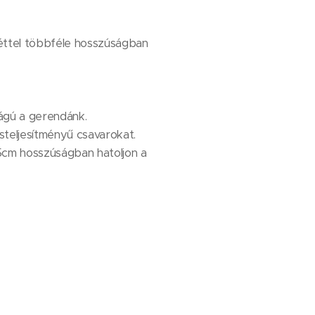
éttel többféle hosszúságban
ágú a gerendánk.
steljesítményű csavarokat.
5cm hosszúságban hatoljon a