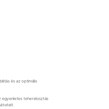
itás és az optimális
az egyenletes teherelosztás
tvitelt.