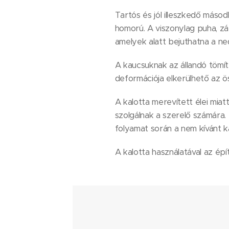
Tartós és jól illeszkedő máso
homorú. A viszonylag puha, zár
amelyek alatt bejuthatna a ne
A kaucsuknak az állandó tömí
deformációja elkerülhető az ö
A kalotta merevített élei miat
szolgálnak a szerelő számára. 
folyamat során a nem kívánt k
A kalotta használatával az é