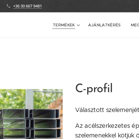
+36 30 667 9481
TERMÉKEK
AJÁNLATKÉRÉS
ME
C-profil
Választott szelemenjét 
Az acélszerkezetes ép
szelemenekkel kötjük ö