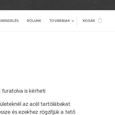
GRENDELÉS
RÓLUNK
TOVÁBBIAK
KOSÁR
furatolva is kérheti
ületeknél az acél tartólábakat
ssze és ezekhez rögzítjük a tető