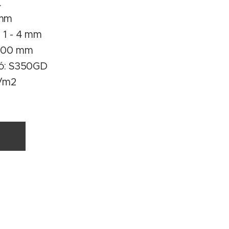
.
 mm
 1 - 4 mm
.400 mm
ió: S350GD
g/m2