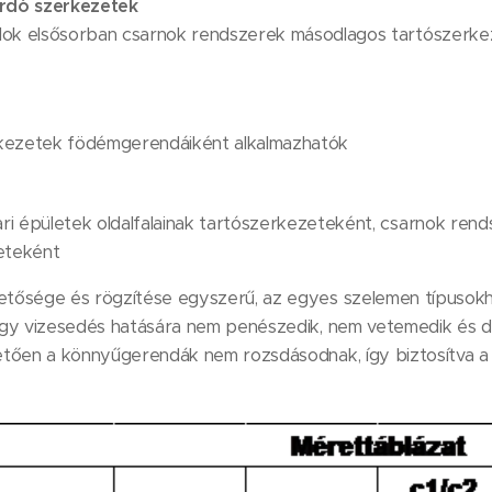
rdó szerkezetek
ilok elsősorban csarnok rendszerek másodlagos tartószerke
rkezetek födémgerendáiként alkalmazhatók
ari épületek oldalfalainak tartószerkezeteként, csarnok ren
eteként
tősége és rögzítése egyszerű, az egyes szelemen típusokh
ogy vizesedés hatására nem penészedik, nem vetemedik és 
etően a könnyűgerendák nem rozsdásodnak, így biztosítva a