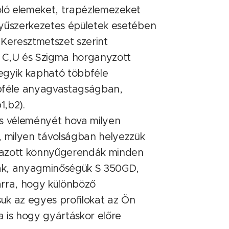
rkoló elemeket, trapézlemezeket
nyűszerkezetes épületek esetében
 Keresztmetszet szerint
 C,U és Szigma horganyzott
egyik kapható többféle
bféle anyagvastagságban,
1,b2).
kus véleményét hova milyen
, milyen távolságban helyezzük
lmazott könnyűgerendák minden
ak, anyagminőségük S 350GD,
arra, hogy különböző
k az egyes profilokat az Ön
ra is hogy gyártáskor előre