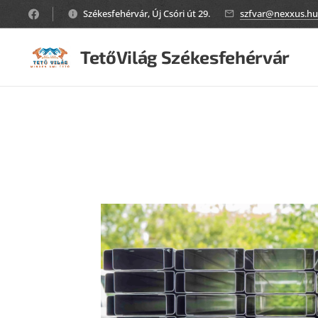
Székesfehérvár, Új Csóri út 29.
szfvar@nexxus.hu
TetőVilág Székesfehérvár