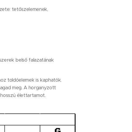
zete: tetőszelemenek,
dszerek belső falazatának
oz toldóelemek is kaphatók.
dagad meg. A horganyzott
 hosszú élettartamot.