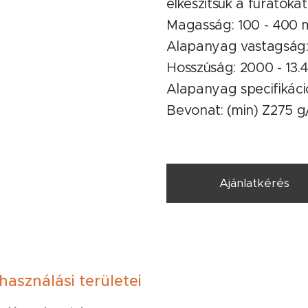
elkészítsük a furatokat
Magasság: 100 - 400
Alapanyag vastagság:
Hosszúság: 2000 - 13
Alapanyag specifikác
Bevonat: (min) Z275 
Ajánlatkérés
asználási területei