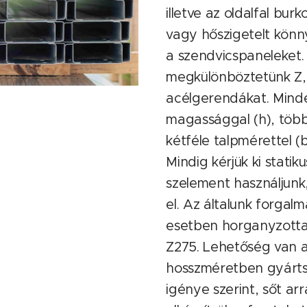
illetve az oldalfal bu
vagy hőszigetelt kön
a szendvicspaneleket.
megkülönböztetünk Z,
acélgerendákat. Mind
magassággal (h), töb
kétféle talpmérettel (b
Mindig kérjük ki stati
szelement használjunk
el. Az általunk forga
esetben horganyzott
Z275. Lehetőség van 
hosszméretben gyártsu
igénye szerint, sőt ar