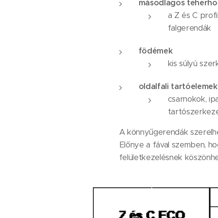
másodlagos teherho
a Z és C prof
falgerendák
födémek
kis súlyú sze
oldalfali tartóelemek
csarnokok, ip
tartószerkez
A könnyűgerendák szerelhe
Előnye a fával szemben, h
felületkezelésnek köszönh