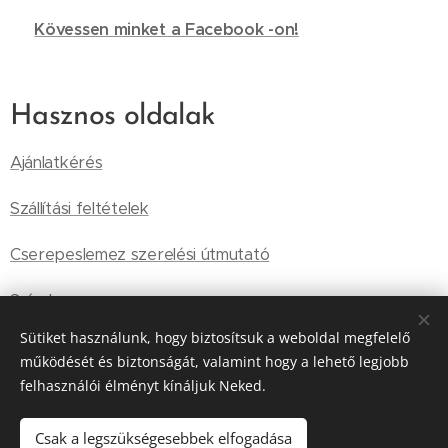
🔗
Kövessen minket a Facebook -on!
Hasznos oldalak
Ajánlatkérés
Szállítási feltételek
Cserepeslemez szerelési útmutató
Színek
Sütiket használunk, hogy biztosítsuk a weboldal megfelelő
Általános Szállítási Feltételek
működését és biztonságát, valamint hogy a lehető legjobb
felhasználói élményt kínáljuk Neked.
Tárolási információk
Adatkezelési szabályzat
Csak a legszükségesebbek elfogadása