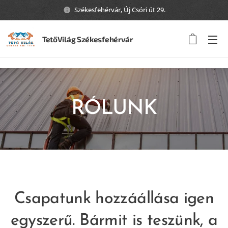
Székesfehérvár, Új Csóri út 29.
TetőVilág Székesfehérvár
RÓLUNK
Csapatunk hozzáállása igen
egyszerű. Bármit is teszünk, a