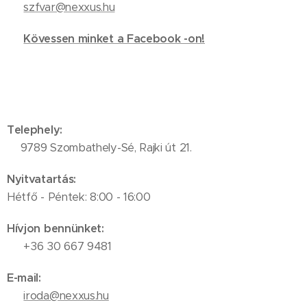
✉️
szfvar@nexxus.hu
🔗
Kövessen minket a Facebook -on!
Telephely:
📍9789 Szombathely-Sé, Rajki út 21.
Nyitvatartás:
Hétfő - Péntek: 8:00 - 16:00
Hívjon bennünket:
📞 +36 30 667 9481
E-mail:
✉️
iroda@nexxus.hu