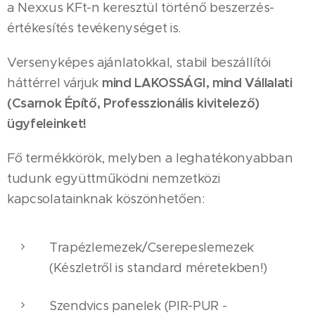
a Nexxus KFt-n keresztül történő beszerzés-
értékesítés tevékenységet is.
Versenyképes ajánlatokkal, stabil beszállítói
háttérrel várjuk
mind LAKOSSÁGI, mind Vállalati
(Csarnok Építő, Professzionális kivitelező)
ügyfeleinket!
Fő termékkörök, melyben a leghatékonyabban
tudunk együttműködni nemzetközi
kapcsolatainknak köszönhetően:
Trapézlemezek/Cserepeslemezek
(Készletről is standard méretekben!)
Szendvics panelek (PIR-PUR -