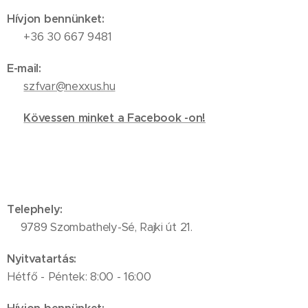
Hívjon bennünket:
📞 +36 30 667 9481
E-mail:
✉️
szfvar@nexxus.hu
🔗
Kövessen minket a Facebook -on!
Telephely:
📍9789 Szombathely-Sé, Rajki út 21.
Nyitvatartás:
Hétfő - Péntek: 8:00 - 16:00