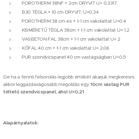
POROTHERM 38NF + 2cm DRYVIT U= 0,3317
B30 TÉGLA + 10 cm DRYVIT: U=0,34
POROTHERM 38 cm-es + 1-1 cm vakolattal: U=0,4
KISMÉRETŰ TÉGLA 38cm + 1-1 cm vakolattal: U= 1,2
VASBETON FAL 38cm + 1-1 cm vakolattal: U= 2
KŐFAL 40 cm + 1-1 cm vakolattal: U= 2,06
PUR szendvicspanel 40 cm vastagságban U=0,5
De ha a fennti felsorolás legjobb értékét akarjuk megkeresni,
akkor leggazdaságosabb megoldás egy
10cm vastag PUR
töltetű szendvicspanel, ahol U=0,21
Alapárnyalatok: