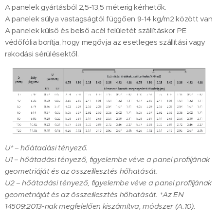
A panelek gyártásból 2,5-13,5 méterig kérhetők.
A panelek súlya vastagságtól függően 9-14 kg/m2 között van
A panelek külső és belső acél felületét szállításkor PE
védőfólia borítja, hogy megővja az esetleges szállítási vagy
rakodási sérülésektől.
U* – hőátadási tényező.
U1 – hőátadási tényező, figyelembe véve a panel profiljának
geometriáját és az összeillesztés hőhatását.
U2 – hőátadási tényező, figyelembe véve a panel profiljának
geometriáját és az összeillesztés hőhatását. *Az EN
14509:2013-nak megfelelően kiszámítva, módszer (A.10).