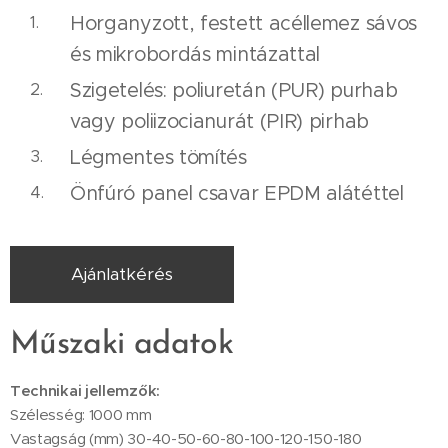
Horganyzott, festett acéllemez sávos
és mikrobordás mintázattal
Szigetelés: poliuretán (PUR) purhab
vagy poliizocianurát (PIR) pirhab
Légmentes tömítés
Önfúró panel csavar EPDM alátéttel
Ajánlatkérés
Műszaki adatok
Technikai jellemzők:
Szélesség: 1000 mm
Vastagság (mm) 30-40-50-60-80-100-120-150-180