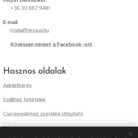
Hívjon bennünket:
📞 +36 30 667 9481
E-mail:
✉️
iroda@nexxus.hu
🔗
Kövessen minket a Facebook -on!
Hasznos oldalak
Ajánlatkérés
Szállítási feltételek
Cserepeslemez szerelési útmutató
Színek