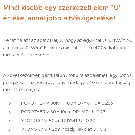
Minél kisebb egy szerkezeti elem "U"
értéke, annál jobb a hőszigetelése!
Tehát ha azt az adatot látjuk, hogy az egyik fal: U=0,4W/m2K,
a másik U=0,1W/m2K, akkor a kisebb értékű 400%-kal jobb,
mint a másik szerkezet.
A következőkben bemutatunk több falazóelemet, egy közös
pontjuk van, az pedig az, hogy mindegyik 40 cm falvastagság
mellett érvényes:
POROTHERM 30NF +10cm DRYVIT U= 0,236
POROTHERM 30 + 10cm DRYVIT U= 0,27
YTONG 37,5 + 2cm DRYVIT U= 0,27
YTONG 37,5 + 2cm hőszig vakolat U= 0,31