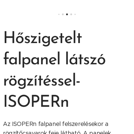
Hőszigetelt
falpanel látszó
rögzítéssel-
ISOPERn
Az ISOPERn falpanel felszerelésekor a
rögzítőcsavarok feje látható. A panelek