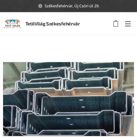
Székesfehérvár, Új Csóri út 29.
TetőVilág Székesfehérvár