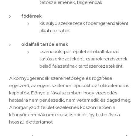
tetőszelemenek, falgerendák
födémek
kis súlyú szerkezetek födémgerendáiként
alkalmazhatók
oldalfali tartóelemek
csarnokok, ipari épületek oldalfalainak
tartószerkezeteként, csarnok rendszerek
belső falazatának tartószerkezeteként
A könnyűgerendák szerelhetősége és rögzítése
egyszerű, az egyes szelemen típusokhoz toldóelemek is
kaphatók. Előnye a fával szemben, hogy vizesedés
hatására nem penészedik, nem vetemedik és dagad meg.
A horganyzott felületkezelésnek köszönhetően a
könnyűgerendák nem rozsdásodnak, így biztosítva a
hosszú élettartamot.