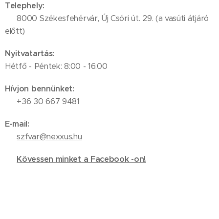
Telephely:
📍 8000 Székesfehérvár, Új Csóri út. 29. (a vasúti átjáró
előtt)
Nyitvatartás:
Hétfő - Péntek: 8:00 - 16:00
Hívjon bennünket:
📞 +36 30 667 9481
E-mail:
✉️
szfvar@nexxus.hu
🔗
Kövessen minket a Facebook -on!