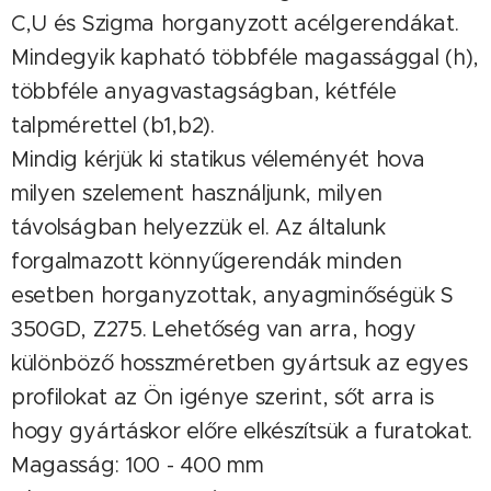
C,U és Szigma horganyzott acélgerendákat.
Mindegyik kapható többféle magassággal (h),
többféle anyagvastagságban, kétféle
talpmérettel (b1,b2).
Mindig kérjük ki statikus véleményét hova
milyen szelement használjunk, milyen
távolságban helyezzük el. Az általunk
forgalmazott könnyűgerendák minden
esetben horganyzottak, anyagminőségük S
350GD, Z275. Lehetőség van arra, hogy
különböző hosszméretben gyártsuk az egyes
profilokat az Ön igénye szerint, sőt arra is
hogy gyártáskor előre elkészítsük a furatokat.
Magasság: 100 - 400 mm