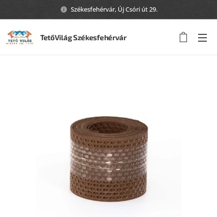
Székesfehérvár, Új Csóri út 29.
TetőVilág Székesfehérvár