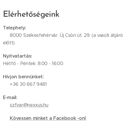
Elérhetőségeink
Telephely:
📍 8000 Székesfehérvár, Új Csóri út. 29. (a vasúti átjáró
előtt)
Nyitvatartás:
Hétfő - Péntek: 8:00 - 16:00
Hívjon bennünket:
📞 +36 30 667 9481
E-mail:
✉️
szfvar@nexxus.hu
🔗
Kövessen minket a Facebook -on!