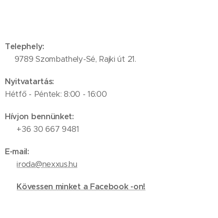
Telephely:
📍9789 Szombathely-Sé, Rajki út 21.
Nyitvatartás:
Hétfő - Péntek: 8:00 - 16:00
Hívjon bennünket:
📞 +36 30 667 9481
E-mail:
✉️
iroda@nexxus.hu
🔗
Kövessen minket a Facebook -on!