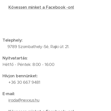
🔗
Kövessen minket a Facebook -on!
Telephely:
📍9789 Szombathely-Sé, Rajki út 21.
Nyitvatartás:
Hétfő - Péntek: 8:00 - 16:00
Hívjon bennünket:
📞 +36 30 667 9481
E-mail:
✉️
iroda@nexxus.hu