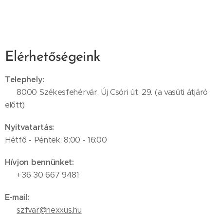
Elérhetőségeink
Telephely:
📍 8000 Székesfehérvár, Új Csóri út. 29. (a vasúti átjáró
előtt)
Nyitvatartás:
Hétfő - Péntek: 8:00 - 16:00
Hívjon bennünket:
📞 +36 30 667 9481
E-mail:
✉️
szfvar@nexxus.hu