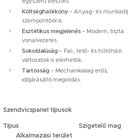
egyszerű illesztés.
Költséghatékony
– Anyag- és munkadíj
szempontból is.
Esztétikus megjelenés
– Modern, tiszta
vonalvezetés.
Sokoldalúság
– Fal-, tető- és hűtőházi
változatok is elérhetők.
Tartósság
– Mechanikailag erős,
időjárásálló megoldás.
Szendvicspanel típusok
Típus
Szigetelő mag
Alkalmazási terület