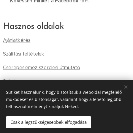
🔗
Kövessen minket a Facebook -on!
Hasznos oldalak
Ajánlatkérés
Szállítási feltételek
Cserepeslemez szerelési útmutató
Színek
Sütiket használunk, hogy biztosítsuk a weboldal megfelelő
Általános Szállítási Feltételek
működését és biztonságát, valamint hogy a lehető legjobb
felhasználói élményt kínáljuk Neked.
Tárolási információk
Adatkezelési szabályzat
Csak a legszükségesebbek elfogadása