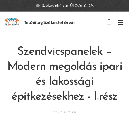
Székesfehérvár, Új Csóri út 29.
TetőVilág Székesfehérvár
Szendvicspanelek –
Modern megoldás ipari
és lakossági
építkezésekhez - I.rész
2025.06.08