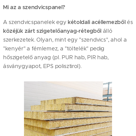
Mi az a szendvicspanel?
A szendvicspanelek egy
kétoldali acéllemezből
és
közéjük zárt szigetelőanyag-rétegből
álló
szerkezetek. Olyan, mint egy "szendvics", ahol a
"kenyér" a fémlemez, a "töltelék" pedig
hőszigetelő anyag (pl. PUR hab, PIR hab,
ásványgyapot, EPS polisztirol).