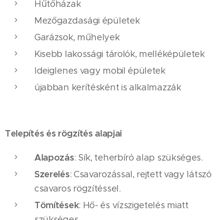
Hűtőházak
Mezőgazdasági épületek
Garázsok, műhelyek
Kisebb lakossági tárolók, melléképületek
Ideiglenes vagy mobil épületek
újabban kerítésként is alkalmazzák
Telepítés és rögzítés alapjai
Alapozás
: Sík, teherbíró alap szükséges.
Szerelés
: Csavarozással, rejtett vagy látszó
csavaros rögzítéssel.
Tömítések
: Hő- és vízszigetelés miatt
szükséges.